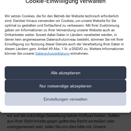
Cookie-Einwilligung verwalten
Rheindamm 13, 40668 Meerbusch
Telefon
:
+49-21507948980
Wir setzen Cookies, die für den Betrieb der Website technisch erforderlich
Fax
:
+49-21507948985
sind. Darüber hinaus verwenden wir Cookies, um unsere Website für Sie
Email
:
m.triesch@ds-services.de
optimal zu gestalten und fortlaufend zu verbessern. Mit Ihrer Zustimmung
Website
:
www.ds-services.de
geben wir Informationen zu Ihrer Verwendung unserer Website auch an
Drittanbieter weiter. Soweit dabei Daten in Ländern verarbeitet werden, in
Weitere Hinweise
denen kein angemessenes Datenschutzniveau besteht, stimmen Sie mit Ihrer
Einwilligung zur Nutzung dieser Dienste auch der Verarbeitung Ihrer Daten in
Streitschlichtung
diesen Ländern gem. Artikel 49 Abs. 1 lit. a DSGVO zu. Weitere Informationen
können Sie unserer
Datenschutzerklärung
entnehmen.
Wir sind weder verpflichtet noch bereit, an einem
Streitbeilegungsverfahren vor einer Verbraucherschlichtungsstelle
teilzunehmen.
Alle akzeptieren
Haftung
Wir sind für unsere Inhalte verantwortlich. Alle Inhalte werden mit
Nur notwendige akzeptieren
der gebotenen Sorgfalt und nach bestem Wissen erstellt. Soweit
wir mittels Links auf Internetseiten Dritter verweisen, können wir
keine Gewähr für die fortwährende Aktualität, Richtigkeit und
Einstellungen verwalten
Vollständigkeit der verlinkten Inhalte übernehmen, da diese
Inhalte außerhalb unseres Verantwortungsbereichs liegen und
wir auf die zukünftige Gestaltung keinen Einfluss haben. Sollten
aus Ihrer Sicht Inhalte gegen geltendes Recht verstoßen oder
unangemessen sein, teilen Sie uns dies bitte mit. Unsere