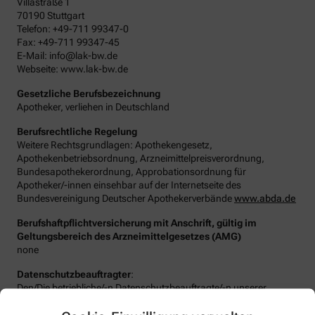
Villastraße 1
70190 Stuttgart
Telefon: +49-711 99347-0
Fax: +49-711 99347-45
E-Mail: info@lak-bw.de
Webseite: www.lak-bw.de
Gesetzliche Berufsbezeichnung
Apotheker, verliehen in Deutschland
Berufsrechtliche Regelung
Weitere Rechtsgrundlagen: Apothekengesetz,
Apothekenbetriebsordnung, Arzneimittelpreisverordnung,
Bundesapothekerordnung, Approbationsordnung für
Apotheker/-innen einsehbar auf der Internetseite des
Bundesvereinigung Deutscher Apothekerverbände
www.abda.de
Berufshaftpflichtversicherung mit Anschrift, gültig im
Geltungsbereich des Arzneimittelgesetzes (AMG)
none
Datenschutzbeauftragter
:
Den/Die betriebliche/-n Datenschutzbeauftragte/-n unserer
Apotheke können Sie hier erreichen:
Michael Triesch