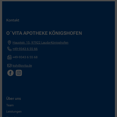
Kontakt
O´VITA APOTHEKE KÖNIGSHOFEN
Hauptstr. 15
,
97922
Lauda-Königshofen
+49-9343 6 55 66
+49-9343 6 55 68
kgh@ovita.de
Über uns
Team
Leistungen