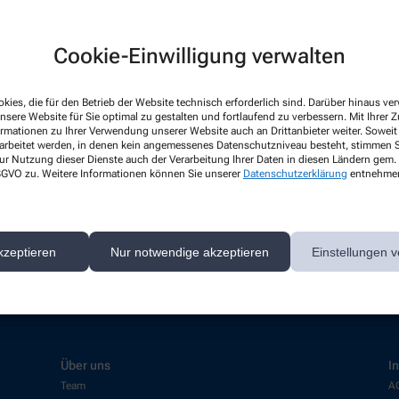
Cookie-Einwilligung verwalten
kies, die für den Betrieb der Website technisch erforderlich sind. Darüber hinaus v
nsere Website für Sie optimal zu gestalten und fortlaufend zu verbessern. Mit Ihrer
ormationen zu Ihrer Verwendung unserer Website auch an Drittanbieter weiter. Soweit
rarbeitet werden, in denen kein angemessenes Datenschutzniveau besteht, stimmen Si
ur Nutzung dieser Dienste auch der Verarbeitung Ihrer Daten in diesen Ländern gem. 
 gibt es aktuell nichts Neues. Bitte schauen Sie später wieder vo
 DSGVO zu. Weitere Informationen können Sie unserer
Datenschutzerklärung
entnehme
kzeptieren
Nur notwendige akzeptieren
Einstellungen v
Über uns
I
Team
A