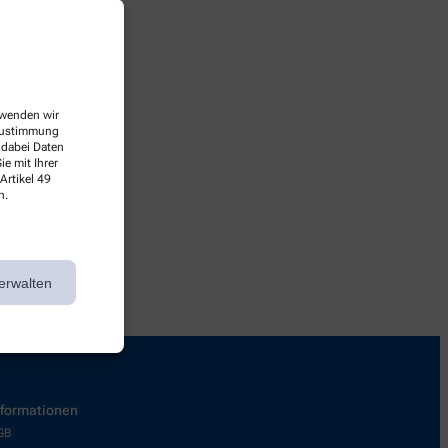
erwenden wir
 Zustimmung
 dabei Daten
e mit Ihrer
Artikel 49
rbei!
n.
erwalten
nformationen
GB