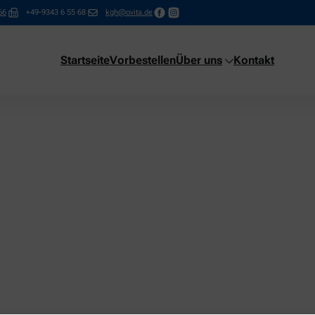
66
+49-9343 6 55 68
kgh@ovita.de
Startseite
Vorbestellen
Über uns
Kontakt