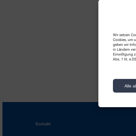
Wir setzen Coo
Cookies, um u
geben wir Inf
in Ländern ve
Einwilligung z
Hier
Abs. 1 lit. a
Alle a
Kontakt