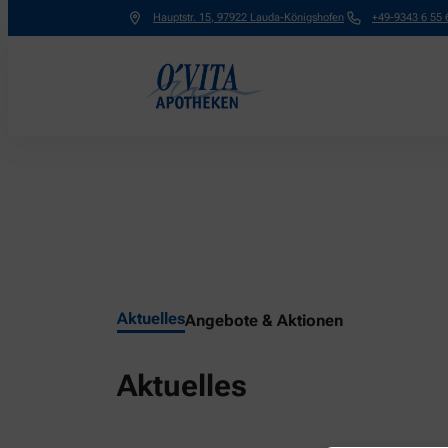
Hauptstr. 15
,
97922
Lauda-Königshofen
+49-9343 6 55 
Aktuelles
Angebote & Aktionen
Aktuelles